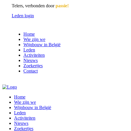
Telers, verbonden door
passie!
Leden login
Home
Wie zijn we
Wijnbouw in België
Leden
Activiteiten
Nieuws
Zoekertjes
Contact
Home
Wie zijn we
Wijnbouw in België
Leden
Activiteiten
Nieuws
Zoekertjes